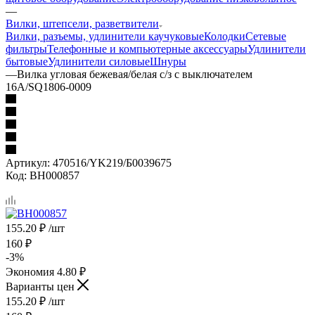
—
Вилки, штепсели, разветвители
Вилки, разъемы, удлинители каучуковые
Колодки
Сетевые
фильтры
Телефонные и компьютерные аксессуары
Удлинители
бытовые
Удлинители силовые
Шнуры
—
Вилка угловая бежевая/белая с/з с выключателем
16А/SQ1806-0009
Артикул:
470516/YK219/Б0039675
Код:
ВН000857
155.20
₽
/шт
160
₽
-
3
%
Экономия
4.80
₽
Варианты цен
155.20
₽
/шт