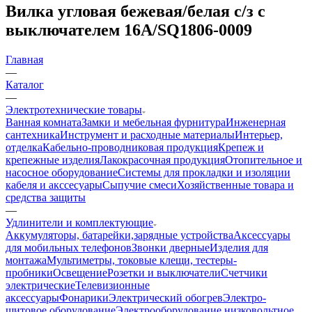
Вилка угловая бежевая/белая с/з с
выключателем 16А/SQ1806-0009
Главная
—
Каталог
—
Электротехнические товары
Ванная комната
Замки и мебельная фурнитура
Инженерная
сантехника
Инструмент и расходные материалы
Интерьер,
отделка
Кабельно-проводниковая продукция
Крепеж и
крепежные изделия
Лакокрасочная продукция
Отопительное и
насосное оборудование
Системы для прокладки и изоляции
кабеля и акссесуары
Сыпучие смеси
Хозяйственные товара и
средства защиты
—
Удлинители и комплектующие
Аккумуляторы, батарейки,зарядные устройства
Аксессуары
для мобильных телефонов
Звонки дверные
Изделия для
монтажа
Мультиметры, токовые клещи, тестеры-
пробники
Освещение
Розетки и выключатели
Счетчики
электрические
Телевизионные
аксессуары
Фонарики
Электрический обогрев
Электро-
щитовое оборудование
Электрооборудование низковольтное