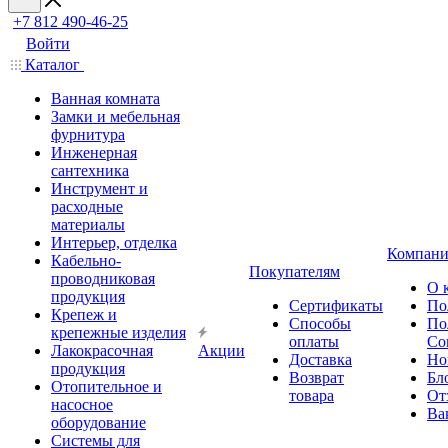
+7 812 490-46-25
Войти
Каталог
Ванная комната
Замки и мебельная
фурнитура
Инженерная
сантехника
Инструмент и
расходные
материалы
Интерьер, отделка
Компани
Кабельно-
Покупателям
проводниковая
О 
продукция
Сертификаты
По
Крепеж и
Способы
По
крепежные изделия
оплаты
Со
Лакокрасочная
Акции
Доставка
Но
продукция
Возврат
Бл
Отопительное и
товара
От
насосное
Ва
оборудование
Системы для