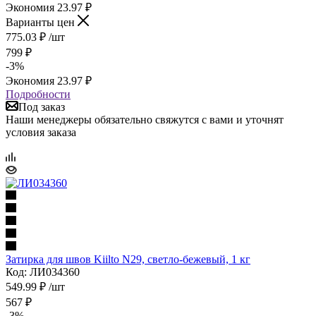
Экономия
23.97
₽
Варианты цен
775.03
₽
/шт
799
₽
-
3
%
Экономия
23.97
₽
Подробности
Под заказ
Наши менеджеры обязательно свяжутся с вами и уточнят
условия заказа
Затирка для швов Kiilto N29, светло-бежевый, 1 кг
Код: ЛИ034360
549.99
₽
/шт
567
₽
-
3
%