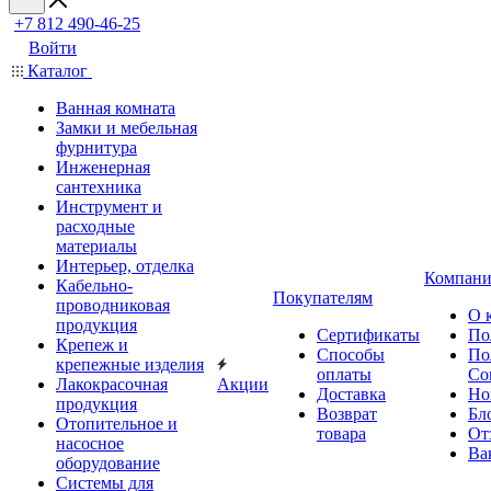
+7 812 490-46-25
Войти
Каталог
Ванная комната
Замки и мебельная
фурнитура
Инженерная
сантехника
Инструмент и
расходные
материалы
Интерьер, отделка
Компани
Кабельно-
Покупателям
проводниковая
О 
продукция
Сертификаты
По
Крепеж и
Способы
По
крепежные изделия
оплаты
Со
Лакокрасочная
Акции
Доставка
Но
продукция
Возврат
Бл
Отопительное и
товара
От
насосное
Ва
оборудование
Системы для