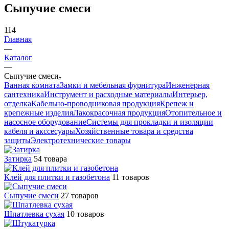
Сыпучие смеси
114
Главная
—
Каталог
—
Сыпучие смеси
Ванная комната
Замки и мебельная фурнитура
Инженерная
сантехника
Инструмент и расходные материалы
Интерьер,
отделка
Кабельно-проводниковая продукция
Крепеж и
крепежные изделия
Лакокрасочная продукция
Отопительное и
насосное оборудование
Системы для прокладки и изоляции
кабеля и акссесуары
Хозяйственные товара и средства
защиты
Электротехнические товары
Затирка
54 товара
Клей для плитки и газобетона
11 товаров
Сыпучие смеси
27 товаров
Шпатлевка сухая
10 товаров