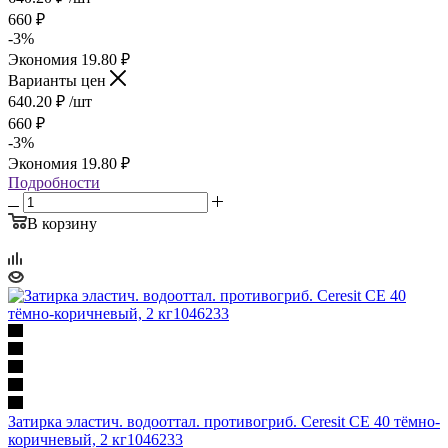
660
₽
-
3
%
Экономия
19.80
₽
Варианты цен
640.20
₽
/шт
660
₽
-
3
%
Экономия
19.80
₽
Подробности
В корзину
Затирка эластич. водооттал. противогриб. Ceresit CE 40 тёмно-
коричневый, 2 кг1046233