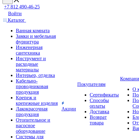
+7 812 490-46-25
Войти
Каталог
Ванная комната
Замки и мебельная
фурнитура
Инженерная
сантехника
Инструмент и
расходные
материалы
Интерьер, отделка
Компани
Кабельно-
Покупателям
проводниковая
О 
продукция
Сертификаты
По
Крепеж и
Способы
По
крепежные изделия
оплаты
Со
Лакокрасочная
Акции
Доставка
Но
продукция
Возврат
Бл
Отопительное и
товара
От
насосное
Ва
оборудование
Системы для