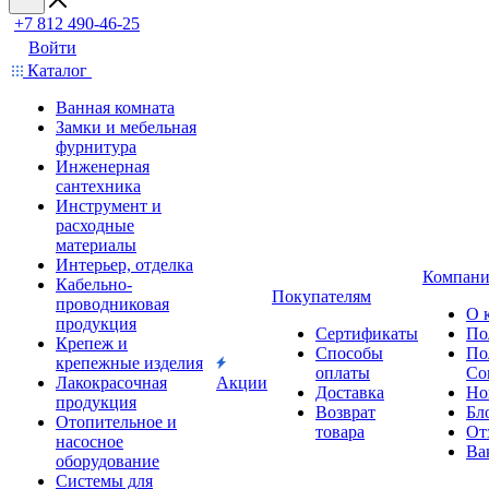
+7 812 490-46-25
Войти
Каталог
Ванная комната
Замки и мебельная
фурнитура
Инженерная
сантехника
Инструмент и
расходные
материалы
Интерьер, отделка
Компани
Кабельно-
Покупателям
проводниковая
О 
продукция
Сертификаты
По
Крепеж и
Способы
По
крепежные изделия
оплаты
Со
Лакокрасочная
Акции
Доставка
Но
продукция
Возврат
Бл
Отопительное и
товара
От
насосное
Ва
оборудование
Системы для