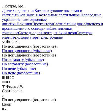
—
Люстры, бра
Датчики движения
Комплектующие для ламп и
светильников
Лампы
Настольные светильники
Новогодние
украшения, светодиодные
линейки
Ночники
Прожектора
Светильники для офисного и
промышленного освещения
Светильники
точечные
Светодиодная лента, гибкий неон
Стартеры,
эпры
Трансформаторы электронные
Фильтр
По популярности (возрастание)
По популярности (убывание)
По популярности (возрастание)
По алфавиту (убывание)
По алфавиту (возрастание)
По цене (убывание)
По цене (возрастание)
Фильтр
Сортировка
По популярности (возрастание)
Цена