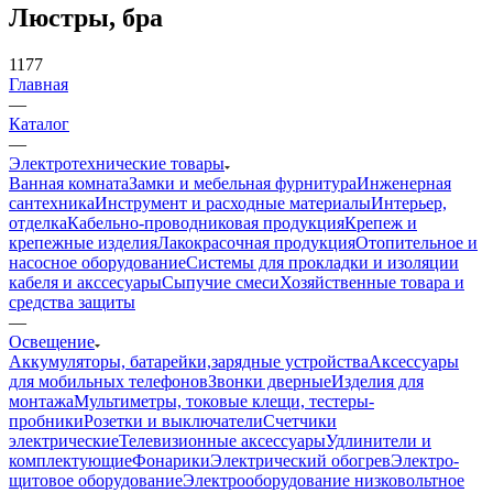
Люстры, бра
1177
Главная
—
Каталог
—
Электротехнические товары
Ванная комната
Замки и мебельная фурнитура
Инженерная
сантехника
Инструмент и расходные материалы
Интерьер,
отделка
Кабельно-проводниковая продукция
Крепеж и
крепежные изделия
Лакокрасочная продукция
Отопительное и
насосное оборудование
Системы для прокладки и изоляции
кабеля и акссесуары
Сыпучие смеси
Хозяйственные товара и
средства защиты
—
Освещение
Аккумуляторы, батарейки,зарядные устройства
Аксессуары
для мобильных телефонов
Звонки дверные
Изделия для
монтажа
Мультиметры, токовые клещи, тестеры-
пробники
Розетки и выключатели
Счетчики
электрические
Телевизионные аксессуары
Удлинители и
комплектующие
Фонарики
Электрический обогрев
Электро-
щитовое оборудование
Электрооборудование низковольтное