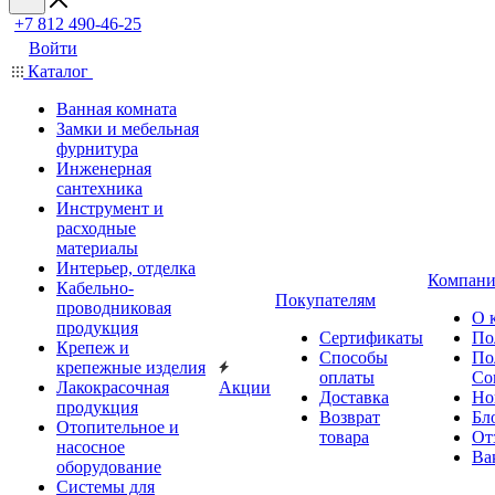
+7 812 490-46-25
Войти
Каталог
Ванная комната
Замки и мебельная
фурнитура
Инженерная
сантехника
Инструмент и
расходные
материалы
Интерьер, отделка
Компани
Кабельно-
Покупателям
проводниковая
О 
продукция
Сертификаты
По
Крепеж и
Способы
По
крепежные изделия
оплаты
Со
Лакокрасочная
Акции
Доставка
Но
продукция
Возврат
Бл
Отопительное и
товара
От
насосное
Ва
оборудование
Системы для