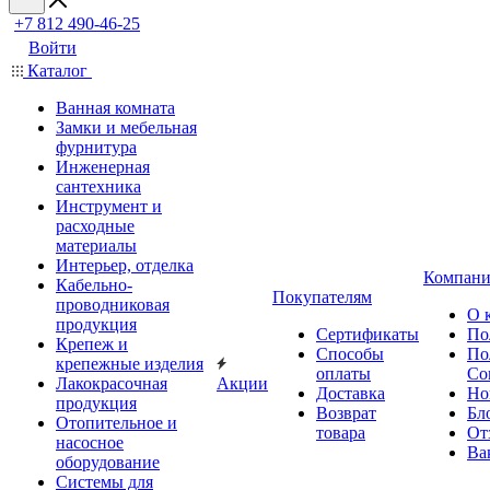
+7 812 490-46-25
Войти
Каталог
Ванная комната
Замки и мебельная
фурнитура
Инженерная
сантехника
Инструмент и
расходные
материалы
Интерьер, отделка
Компани
Кабельно-
Покупателям
проводниковая
О 
продукция
Сертификаты
По
Крепеж и
Способы
По
крепежные изделия
оплаты
Со
Лакокрасочная
Акции
Доставка
Но
продукция
Возврат
Бл
Отопительное и
товара
От
насосное
Ва
оборудование
Системы для