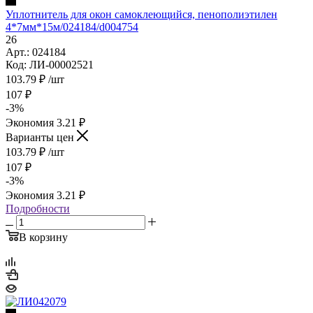
Уплотнитель для окон самоклеющийся, пенополиэтилен
4*7мм*15м/024184/d004754
26
Арт.: 024184
Код: ЛИ-00002521
103.79
₽
/шт
107
₽
-
3
%
Экономия
3.21
₽
Варианты цен
103.79
₽
/шт
107
₽
-
3
%
Экономия
3.21
₽
Подробности
В корзину