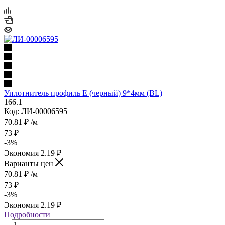
Уплотнитель профиль Е (черный) 9*4мм (BL)
166.1
Код: ЛИ-00006595
70.81
₽
/м
73
₽
-
3
%
Экономия
2.19
₽
Варианты цен
70.81
₽
/м
73
₽
-
3
%
Экономия
2.19
₽
Подробности