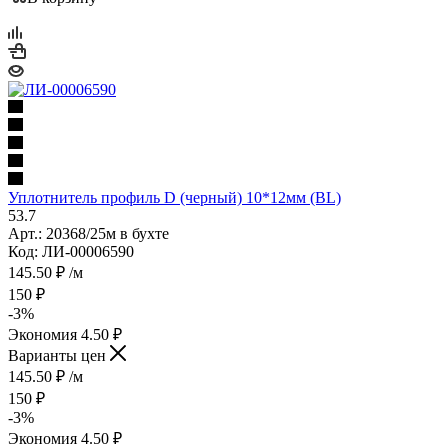
Уплотнитель профиль D (черный) 10*12мм (BL)
53.7
Арт.: 20368/25м в бухте
Код: ЛИ-00006590
145.50
₽
/м
150
₽
-
3
%
Экономия
4.50
₽
Варианты цен
145.50
₽
/м
150
₽
-
3
%
Экономия
4.50
₽