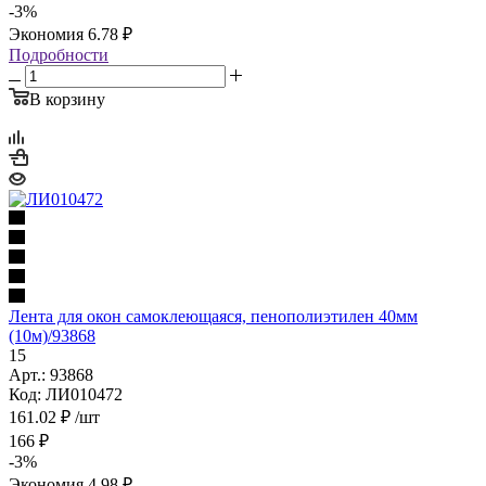
-
3
%
Экономия
6.78
₽
Подробности
В корзину
Лента для окон самоклеющаяся, пенополиэтилен 40мм
(10м)/93868
15
Арт.: 93868
Код: ЛИ010472
161.02
₽
/шт
166
₽
-
3
%
Экономия
4.98
₽