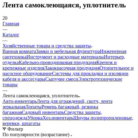
Лента самоклеющаяся, уплотнитель
20
Главная
—
Каталог
—
Хозяйственные товара и средства защиты
Ванная комната
Замки и мебельная фурнитура
Инженерная
сантехника
Инструмент и расходные материалы
Интерьер,
отделка
Кабельно-проводниковая продукция
Крепеж и
крепежные изделия
Лакокрасочная продукция
Отопительное и
насосное оборудование
Системы для прокладки и изоляции
кабеля и акссесуары
Сыпучие смеси
Электротехнические
товары
—
Лента самоклеющаяся, уплотнитель
Авто-инвентарь
Лента для ограждений, скотч, лента
зеркальная
Лопаты
Ремень багажный, резинка
багажная
Садовый инвентарь
Средства защиты,
спецодежда
Уборка
Хоз.инвентарь
Шнуры полипропиленовые,
веревки, шпагаты
Фильтр
По популярности (возрастание)