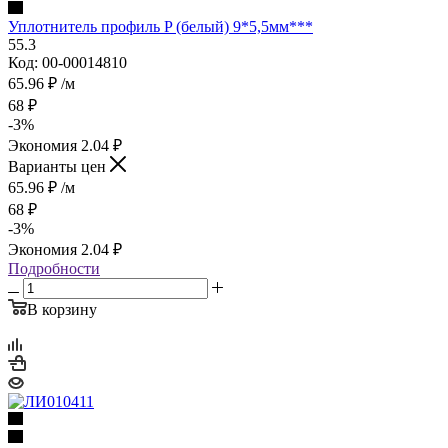
Уплотнитель профиль P (белый) 9*5,5мм***
55.3
Код: 00-00014810
65.96
₽
/м
68
₽
-
3
%
Экономия
2.04
₽
Варианты цен
65.96
₽
/м
68
₽
-
3
%
Экономия
2.04
₽
Подробности
В корзину