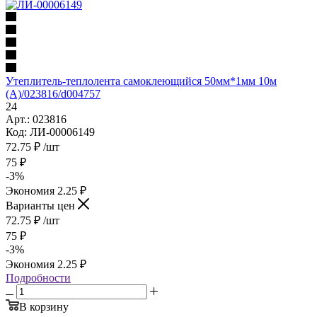
Утеплитель-теплолента самоклеющийся 50мм*1мм 10м
(А)/023816/d004757
24
Арт.: 023816
Код: ЛИ-00006149
72.75
₽
/шт
75
₽
-
3
%
Экономия
2.25
₽
Варианты цен
72.75
₽
/шт
75
₽
-
3
%
Экономия
2.25
₽
Подробности
В корзину