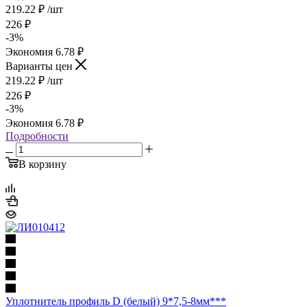
219.22
₽
/шт
226
₽
-
3
%
Экономия
6.78
₽
Варианты цен
219.22
₽
/шт
226
₽
-
3
%
Экономия
6.78
₽
Подробности
В корзину
Уплотнитель профиль D (белый) 9*7,5-8мм***