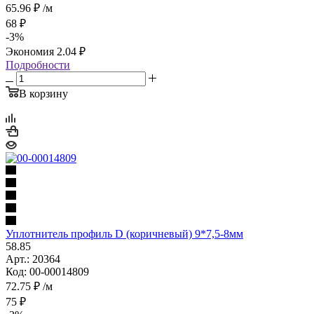
65.96
₽
/м
68
₽
-
3
%
Экономия
2.04
₽
Подробности
В корзину
Уплотнитель профиль D (коричневый) 9*7,5-8мм
58.85
Арт.: 20364
Код: 00-00014809
72.75
₽
/м
75
₽