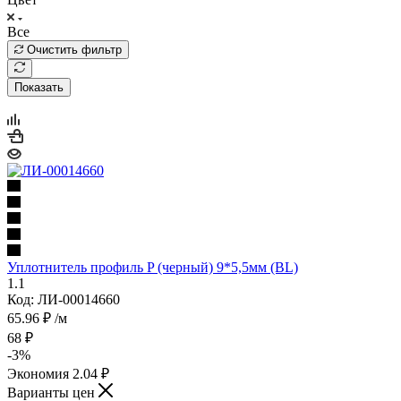
Все
Очистить фильтр
Показать
Уплотнитель профиль P (черный) 9*5,5мм (BL)
1.1
Код: ЛИ-00014660
65.96
₽
/м
68
₽
-
3
%
Экономия
2.04
₽
Варианты цен