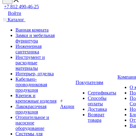
+7 812 490-46-25
Войти
Каталог
Ванная комната
Замки и мебельная
фурнитура
Инженерная
сантехника
Инструмент и
расходные
материалы
Интерьер, отделка
Компани
Кабельно-
Покупателям
проводниковая
О 
продукция
Сертификаты
По
Крепеж и
Способы
По
крепежные изделия
оплаты
Со
Лакокрасочная
Акции
Доставка
Но
продукция
Возврат
Бл
Отопительное и
товара
От
насосное
Ва
оборудование
Системы для