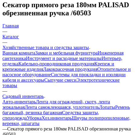
Секатор прямого реза 180мм PALISAD
обрезиненная ручка /60503
Главная
—
Каталог
—
Хозяйственные товара и средства защиты
Ванная комната
Замки и мебельная фурнитура
Инженерная
сантехника
Инструмент и расходные материалы
Интерьер,
отделка
Кабельно-проводниковая продукция
Крепеж и
крепежные изделия
Лакокрасочная продукция
Отопительное и
насосное оборудование
Системы для прокладки и изоляции
кабеля и акссесуары
Сыпучие смеси
Электротехнические
товары
—
Садовый инвентарь
Авто-инвентарь
Лента для ограждений, скотч, лента
зеркальная
Лента самоклеющаяся, уплотнитель
Лопаты
Ремень
багажный, резинка багажная
Средства защиты,
спецодежда
Уборка
Хоз.инвентарь
Шнуры полипропиленовые,
веревки, шпагаты
—
Секатор прямого реза 180мм PALISAD обрезиненная ручка
/60503