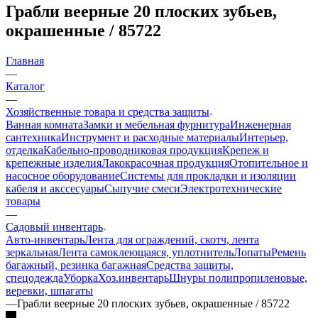
Грабли веерные 20 плоских зубьев,
окрашенные / 85722
Главная
—
Каталог
—
Хозяйственные товара и средства защиты
Ванная комната
Замки и мебельная фурнитура
Инженерная
сантехника
Инструмент и расходные материалы
Интерьер,
отделка
Кабельно-проводниковая продукция
Крепеж и
крепежные изделия
Лакокрасочная продукция
Отопительное и
насосное оборудование
Системы для прокладки и изоляции
кабеля и акссесуары
Сыпучие смеси
Электротехнические
товары
—
Садовый инвентарь
Авто-инвентарь
Лента для ограждений, скотч, лента
зеркальная
Лента самоклеющаяся, уплотнитель
Лопаты
Ремень
багажный, резинка багажная
Средства защиты,
спецодежда
Уборка
Хоз.инвентарь
Шнуры полипропиленовые,
веревки, шпагаты
—
Грабли веерные 20 плоских зубьев, окрашенные / 85722