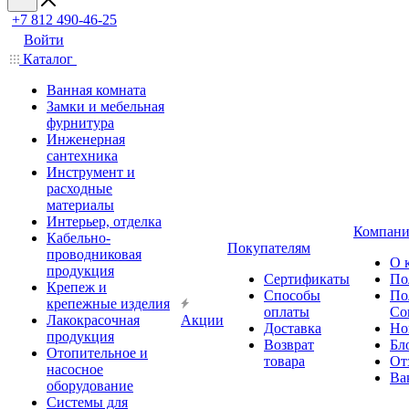
+7 812 490-46-25
Войти
Каталог
Ванная комната
Замки и мебельная
фурнитура
Инженерная
сантехника
Инструмент и
расходные
материалы
Интерьер, отделка
Компани
Кабельно-
Покупателям
проводниковая
О 
продукция
Сертификаты
По
Крепеж и
Способы
По
крепежные изделия
оплаты
Со
Лакокрасочная
Акции
Доставка
Но
продукция
Возврат
Бл
Отопительное и
товара
От
насосное
Ва
оборудование
Системы для