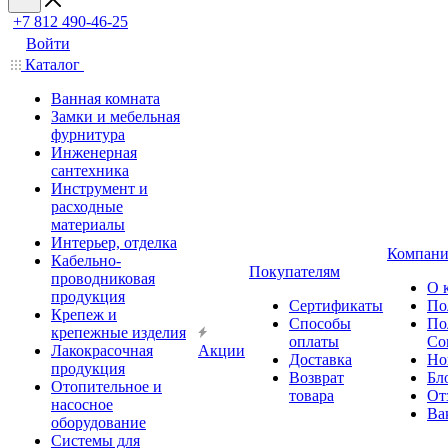
+7 812 490-46-25
Войти
Каталог
Ванная комната
Замки и мебельная
фурнитура
Инженерная
сантехника
Инструмент и
расходные
материалы
Интерьер, отделка
Компани
Кабельно-
Покупателям
проводниковая
О 
продукция
Сертификаты
По
Крепеж и
Способы
По
крепежные изделия
оплаты
Со
Лакокрасочная
Акции
Доставка
Но
продукция
Возврат
Бл
Отопительное и
товара
От
насосное
Ва
оборудование
Системы для