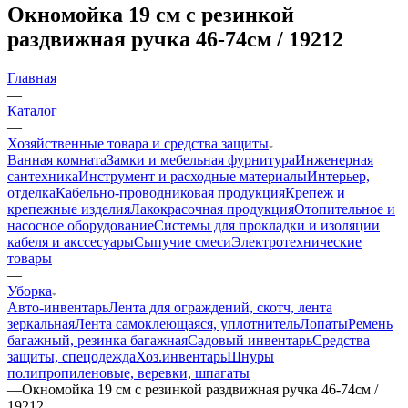
Окномойка 19 см с резинкой
раздвижная ручка 46-74см / 19212
Главная
—
Каталог
—
Хозяйственные товара и средства защиты
Ванная комната
Замки и мебельная фурнитура
Инженерная
сантехника
Инструмент и расходные материалы
Интерьер,
отделка
Кабельно-проводниковая продукция
Крепеж и
крепежные изделия
Лакокрасочная продукция
Отопительное и
насосное оборудование
Системы для прокладки и изоляции
кабеля и акссесуары
Сыпучие смеси
Электротехнические
товары
—
Уборка
Авто-инвентарь
Лента для ограждений, скотч, лента
зеркальная
Лента самоклеющаяся, уплотнитель
Лопаты
Ремень
багажный, резинка багажная
Садовый инвентарь
Средства
защиты, спецодежда
Хоз.инвентарь
Шнуры
полипропиленовые, веревки, шпагаты
—
Окномойка 19 см с резинкой раздвижная ручка 46-74см /
19212