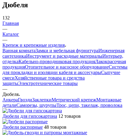
Дюбеля
132
Главная
—
Каталог
—
Крепеж и крепежные изделия
Ванная комната
Замки и мебельная фурнитура
Инженерная
сантехника
Инструмент и расходные материалы
Интерьер,
отделка
Кабельно-проводниковая продукция
Лакокрасочная
продукция
Отопительное и насосное оборудование
Системы
для прокладки и изоляции кабеля и акссесуары
Сыпучие
смеси
Хозяйственные товара и средства
защиты
Электротехнические товары
—
Дюбеля
Анкера
Гвозди
Заклепки
Метрический крепеж
Монтажные
детали
Саморезы, шурупы
Трос, цепи, такелаж, проволока
Дюбели для гипсокартона
12 товаров
Дюбели распорные
48 товаров