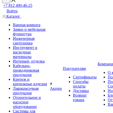
+7 812 490-46-25
Войти
Каталог
Ванная комната
Замки и мебельная
фурнитура
Инженерная
сантехника
Инструмент и
расходные
материалы
Интерьер, отделка
Компани
Кабельно-
Покупателям
проводниковая
О 
продукция
Сертификаты
По
Крепеж и
Способы
По
крепежные изделия
оплаты
Со
Лакокрасочная
Акции
Доставка
Но
продукция
Возврат
Бл
Отопительное и
товара
От
насосное
Ва
оборудование
Системы для