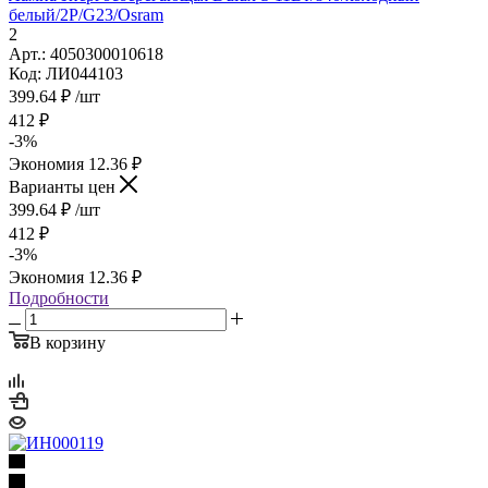
белый/2Р/G23/Osram
2
Арт.: 4050300010618
Код: ЛИ044103
399.64
₽
/шт
412
₽
-
3
%
Экономия
12.36
₽
Варианты цен
399.64
₽
/шт
412
₽
-
3
%
Экономия
12.36
₽
Подробности
В корзину