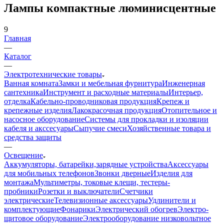
Лампы компактные люминисцентные
9
Главная
—
Каталог
—
Электротехнические товары
Ванная комната
Замки и мебельная фурнитура
Инженерная
сантехника
Инструмент и расходные материалы
Интерьер,
отделка
Кабельно-проводниковая продукция
Крепеж и
крепежные изделия
Лакокрасочная продукция
Отопительное и
насосное оборудование
Системы для прокладки и изоляции
кабеля и акссесуары
Сыпучие смеси
Хозяйственные товара и
средства защиты
—
Освещение
Аккумуляторы, батарейки,зарядные устройства
Аксессуары
для мобильных телефонов
Звонки дверные
Изделия для
монтажа
Мультиметры, токовые клещи, тестеры-
пробники
Розетки и выключатели
Счетчики
электрические
Телевизионные аксессуары
Удлинители и
комплектующие
Фонарики
Электрический обогрев
Электро-
щитовое оборудование
Электрооборудование низковольтное