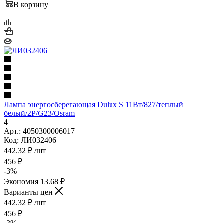
В корзину
Лампа энергосберегающая Dulux S 11Вт/827/теплый
белый/2Р/G23/Osram
4
Арт.: 4050300006017
Код: ЛИ032406
442.32
₽
/шт
456
₽
-
3
%
Экономия
13.68
₽
Варианты цен
442.32
₽
/шт
456
₽
-
3
%