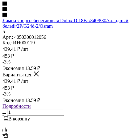
Лампа энергосберегающая Dulux D 18Вт/840/830/холодный
белый/2Р/G24d-2/Osram
5
Арт.: 4050300012056
Код: ИН000119
439.41
₽
/шт
453
₽
-
3
%
Экономия
13.59
₽
Варианты цен
439.41
₽
/шт
453
₽
-
3
%
Экономия
13.59
₽
Подробности
В корзину