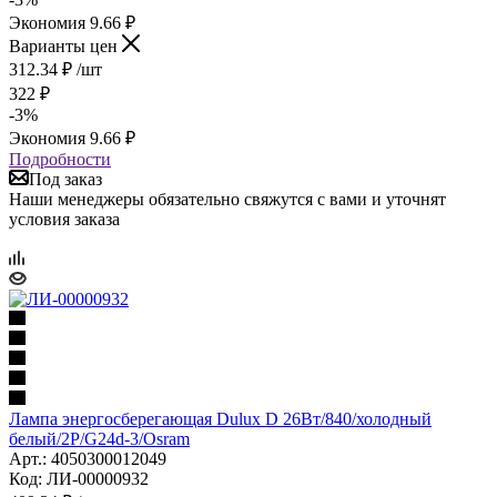
Экономия
9.66
₽
Варианты цен
312.34
₽
/шт
322
₽
-
3
%
Экономия
9.66
₽
Подробности
Под заказ
Наши менеджеры обязательно свяжутся с вами и уточнят
условия заказа
Лампа энергосберегающая Dulux D 26Вт/840/холодный
белый/2Р/G24d-3/Osram
Арт.: 4050300012049
Код: ЛИ-00000932