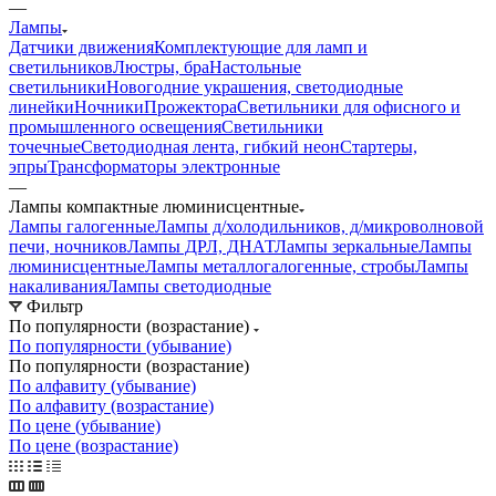
—
Лампы
Датчики движения
Комплектующие для ламп и
светильников
Люстры, бра
Настольные
светильники
Новогодние украшения, светодиодные
линейки
Ночники
Прожектора
Светильники для офисного и
промышленного освещения
Светильники
точечные
Светодиодная лента, гибкий неон
Стартеры,
эпры
Трансформаторы электронные
—
Лампы компактные люминисцентные
Лампы галогенные
Лампы д/холодильников, д/микроволновой
печи, ночников
Лампы ДРЛ, ДНАТ
Лампы зеркальные
Лампы
люминисцентные
Лампы металлогалогенные, стробы
Лампы
накаливания
Лампы светодиодные
Фильтр
По популярности (возрастание)
По популярности (убывание)
По популярности (возрастание)
По алфавиту (убывание)
По алфавиту (возрастание)
По цене (убывание)
По цене (возрастание)