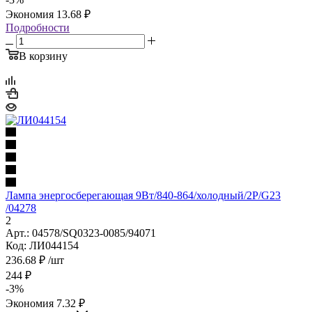
Экономия
13.68
₽
Подробности
В корзину
Лампа энергосберегающая 9Вт/840-864/холодный/2Р/G23
/04278
2
Арт.: 04578/SQ0323-0085/94071
Код: ЛИ044154
236.68
₽
/шт
244
₽
-
3
%
Экономия
7.32
₽