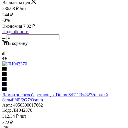
Варианты цен
236.68
₽
/шт
244
₽
-
3
%
Экономия
7.32
₽
Подробности
В корзину
Лампа энергосберегающая Dulux S/E11Вт/827/теплый
белый/4Р/2G7/Osram
Арт.: 4050300017662
Код: ЛИ042370
312.34
₽
/шт
322
₽
-
3
%