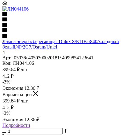
Лампа энергосберегающая Dulux S/E11Вт/840/холодный
белый/4Р/2G7/Osram/Uniel
4
Арт.: 05936/ 4050300020181/ 4099854123641
Код: ЛИ044106
399.64
₽
/шт
412
₽
-
3
%
Экономия
12.36
₽
Варианты цен
399.64
₽
/шт
412
₽
-
3
%
Экономия
12.36
₽
Подробности