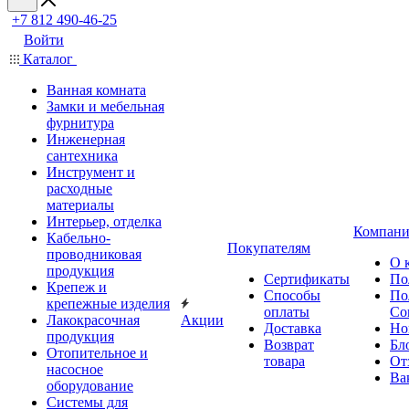
+7 812 490-46-25
Войти
Каталог
Ванная комната
Замки и мебельная
фурнитура
Инженерная
сантехника
Инструмент и
расходные
материалы
Интерьер, отделка
Компани
Кабельно-
Покупателям
проводниковая
О 
продукция
Сертификаты
По
Крепеж и
Способы
По
крепежные изделия
оплаты
Со
Лакокрасочная
Акции
Доставка
Но
продукция
Возврат
Бл
Отопительное и
товара
От
насосное
Ва
оборудование
Системы для