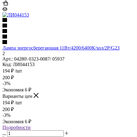
Лампа энергосберегающая 11Вт/4200/6400К/хол/2Р/G23
2
Арт.: 04280\ 0323-0087/ 05937
Код: ЛИ044153
194
₽
/шт
200
₽
-
3
%
Экономия
6
₽
Варианты цен
194
₽
/шт
200
₽
-
3
%
Экономия
6
₽
Подробности