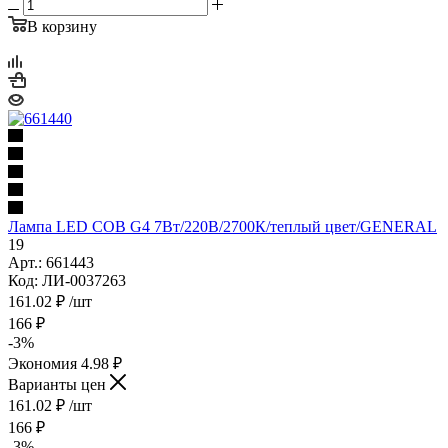
В корзину
Лампа LED COB G4 7Вт/220В/2700К/теплый цвет/GENERAL
19
Арт.: 661443
Код: ЛИ-0037263
161.02
₽
/шт
166
₽
-
3
%
Экономия
4.98
₽
Варианты цен
161.02
₽
/шт
166
₽
-
3
%