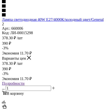
Лампа светодиодная 40W Е27/4000К/холодный цвет/General
2
Арт.: 660006
Код: ЛИ-00015298
378.30
₽
/шт
390
₽
-
3
%
Экономия
11.70
₽
Варианты цен
378.30
₽
/шт
390
₽
-
3
%
Экономия
11.70
₽
Подробности
В корзину