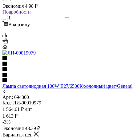
Экономия
4.98
₽
Подробности
В корзину
Лампа светодиодная 100W Е27/6500К/холодный цвет/General
3
Арт.: 694300
Код: ЛИ-00019979
1 564.61
₽
/шт
1 613
₽
-
3
%
Экономия
48.39
₽
Варианты цен