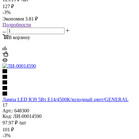
127
₽
-
3
%
Экономия
3.81
₽
Подробности
В корзину
Лампа LED R39 5Вт Е14/4500К/холодный цвет/GENERAL
17
Арт.: 648300
Код: ЛИ-00014590
97.97
₽
/шт
101
₽
-
3
%