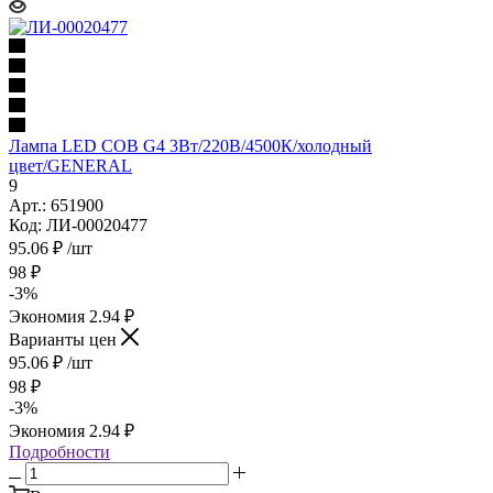
Лампа LED COB G4 3Вт/220В/4500К/холодный
цвет/GENERAL
9
Арт.: 651900
Код: ЛИ-00020477
95.06
₽
/шт
98
₽
-
3
%
Экономия
2.94
₽
Варианты цен
95.06
₽
/шт
98
₽
-
3
%
Экономия
2.94
₽
Подробности