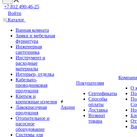
+7 812 490-46-25
Войти
Каталог
Ванная комната
Замки и мебельная
фурнитура
Инженерная
сантехника
Инструмент и
расходные
материалы
Интерьер, отделка
Компани
Кабельно-
Покупателям
проводниковая
О 
продукция
Сертификаты
По
Крепеж и
Способы
По
крепежные изделия
оплаты
Со
Лакокрасочная
Акции
Доставка
Но
продукция
Возврат
Бл
Отопительное и
товара
От
насосное
Ва
оборудование
Системы для