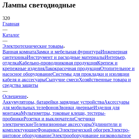
Лампы светодиодные
320
Главная
—
Каталог
—
Электротехнические товары
Ванная комната
Замки и мебельная фурнитура
Инженерная
сантехника
Инструмент и расходные материалы
Интерьер,
отделка
Кабельно-проводниковая продукция
Крепеж и
крепежные изделия
Лакокрасочная продукция
Отопительное и
насосное оборудование
Системы для прокладки и изоляции
кабеля и акссесуары
Сыпучие смеси
Хозяйственные товара и
средства защиты
—
Освещение
Аккумуляторы, батарейки,зарядные устройства
Аксессуары
для мобильных телефонов
Звонки дверные
Изделия для
монтажа
Мультиметры, токовые клещи, тестеры-
пробники
Розетки и выключатели
Счетчики
электрические
Телевизионные аксессуары
Удлинители и
комплектующие
Фонарики
Электрический обогрев
Электро-
щитовое оборудование
Электрооборудование низковольтное