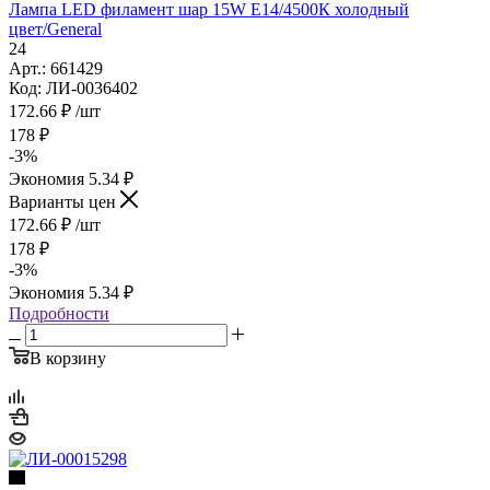
Лампа LED филамент шар 15W Е14/4500К холодный
цвет/General
24
Арт.: 661429
Код: ЛИ-0036402
172.66
₽
/шт
178
₽
-
3
%
Экономия
5.34
₽
Варианты цен
172.66
₽
/шт
178
₽
-
3
%
Экономия
5.34
₽
Подробности
В корзину