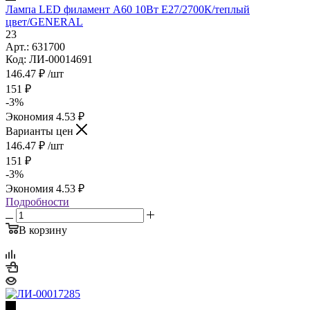
Лампа LED филамент A60 10Вт Е27/2700К/теплый
цвет/GENERAL
23
Арт.: 631700
Код: ЛИ-00014691
146.47
₽
/шт
151
₽
-
3
%
Экономия
4.53
₽
Варианты цен
146.47
₽
/шт
151
₽
-
3
%
Экономия
4.53
₽
Подробности
В корзину