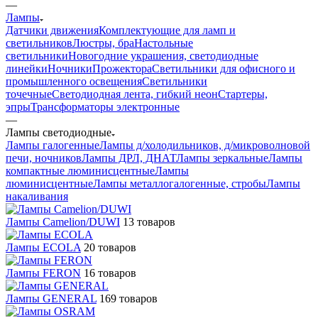
—
Лампы
Датчики движения
Комплектующие для ламп и
светильников
Люстры, бра
Настольные
светильники
Новогодние украшения, светодиодные
линейки
Ночники
Прожектора
Светильники для офисного и
промышленного освещения
Светильники
точечные
Светодиодная лента, гибкий неон
Стартеры,
эпры
Трансформаторы электронные
—
Лампы светодиодные
Лампы галогенные
Лампы д/холодильников, д/микроволновой
печи, ночников
Лампы ДРЛ, ДНАТ
Лампы зеркальные
Лампы
компактные люминисцентные
Лампы
люминисцентные
Лампы металлогалогенные, стробы
Лампы
накаливания
Лампы Camelion/DUWI
13 товаров
Лампы ECOLA
20 товаров
Лампы FERON
16 товаров
Лампы GENERAL
169 товаров