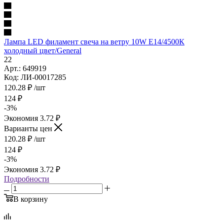
Лампа LED филамент свеча на ветру 10W Е14/4500К
холодный цвет/General
22
Арт.: 649919
Код: ЛИ-00017285
120.28
₽
/шт
124
₽
-
3
%
Экономия
3.72
₽
Варианты цен
120.28
₽
/шт
124
₽
-
3
%
Экономия
3.72
₽
Подробности
В корзину