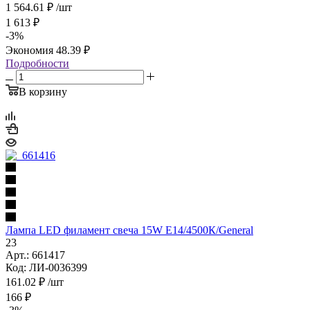
1 564.61
₽
/шт
1 613
₽
-
3
%
Экономия
48.39
₽
Подробности
В корзину
Лампа LED филамент свеча 15W Е14/4500К/General
23
Арт.: 661417
Код: ЛИ-0036399
161.02
₽
/шт
166
₽