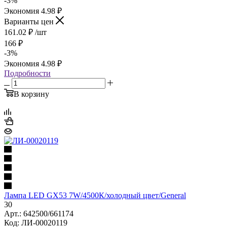
-
3
%
Экономия
4.98
₽
Варианты цен
161.02
₽
/шт
166
₽
-
3
%
Экономия
4.98
₽
Подробности
В корзину
Лампа LED GX53 7W/4500К/холодный цвет/General
30
Арт.: 642500/661174
Код: ЛИ-00020119