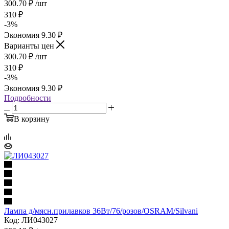
300.70
₽
/шт
310
₽
-
3
%
Экономия
9.30
₽
Варианты цен
300.70
₽
/шт
310
₽
-
3
%
Экономия
9.30
₽
Подробности
В корзину
Лампа д/мясн.прилавков 36Вт/76/розов/OSRAM/Silvani
Код: ЛИ043027