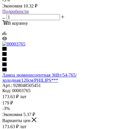
Экономия
10.32
₽
Подробности
В корзину
Лампа люминисцентная 36Вт/54-765/
холодная/120см/PHILIPS***
Арт.: 928048505451
Код: 00003765
173.63
₽
/шт
179
₽
-
3
%
Экономия
5.37
₽
Варианты цен
173.63
₽
/шт