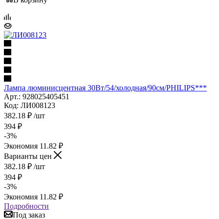
Лампа люминисцентная 30Вт/54/холодная/90см/PHILIPS***
Арт.: 928025405451
Код: ЛИ008123
382.18
₽
/шт
394
₽
-
3
%
Экономия
11.82
₽
Варианты цен
382.18
₽
/шт
394
₽
-
3
%
Экономия
11.82
₽
Подробности
Под заказ