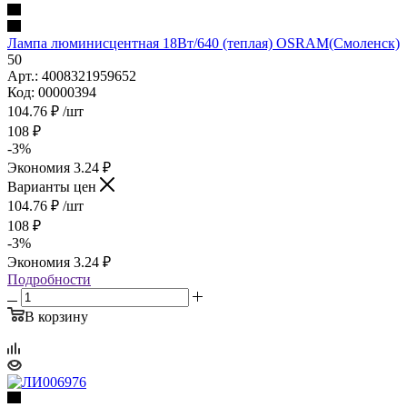
Лампа люминисцентная 18Вт/640 (теплая) OSRАМ(Смоленск)
50
Арт.: 4008321959652
Код: 00000394
104.76
₽
/шт
108
₽
-
3
%
Экономия
3.24
₽
Варианты цен
104.76
₽
/шт
108
₽
-
3
%
Экономия
3.24
₽
Подробности
В корзину