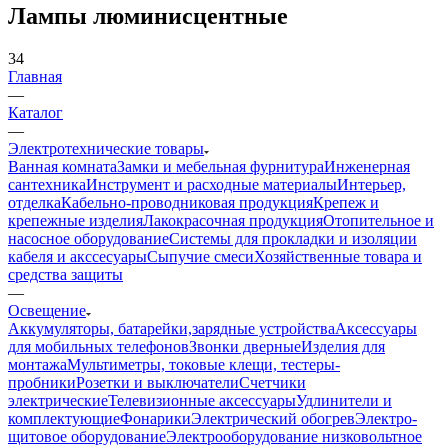
Лампы люминисцентные
34
Главная
—
Каталог
—
Электротехнические товары
Ванная комната
Замки и мебельная фурнитура
Инженерная
сантехника
Инструмент и расходные материалы
Интерьер,
отделка
Кабельно-проводниковая продукция
Крепеж и
крепежные изделия
Лакокрасочная продукция
Отопительное и
насосное оборудование
Системы для прокладки и изоляции
кабеля и акссесуары
Сыпучие смеси
Хозяйственные товара и
средства защиты
—
Освещение
Аккумуляторы, батарейки,зарядные устройства
Аксессуары
для мобильных телефонов
Звонки дверные
Изделия для
монтажа
Мультиметры, токовые клещи, тестеры-
пробники
Розетки и выключатели
Счетчики
электрические
Телевизионные аксессуары
Удлинители и
комплектующие
Фонарики
Электрический обогрев
Электро-
щитовое оборудование
Электрооборудование низковольтное