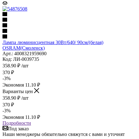
Лампа люминисцентная 30Вт/640/ 90см/(белая)
OSRАМ(Смоленск)
Арт.: 4008321959690
Код: ЛИ-0039735
358.90
₽
/шт
370
₽
-
3
%
Экономия
11.10
₽
Варианты цен
358.90
₽
/шт
370
₽
-
3
%
Экономия
11.10
₽
Подробности
Под заказ
Наши менеджеры обязательно свяжутся с вами и уточнят