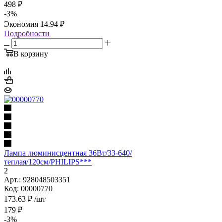
498
₽
-
3
%
Экономия
14.94
₽
Подробности
В корзину
Лампа люминисцентная 36Вт/33-640/
теплая/120см/PHILIPS***
2
Арт.: 928048503351
Код: 00000770
173.63
₽
/шт
179
₽
-
3
%