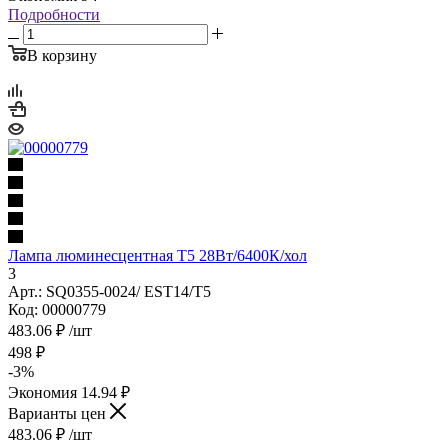
Подробности
В корзину
Лампа люминесцентная Т5 28Вт/6400К/хол
3
Арт.: SQ0355-0024/ EST14/Т5
Код: 00000779
483.06
₽
/шт
498
₽
-
3
%
Экономия
14.94
₽
Варианты цен
483.06
₽
/шт