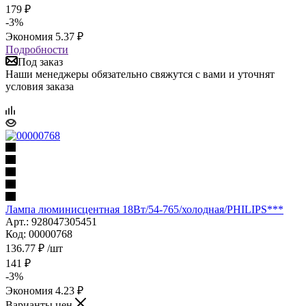
179
₽
-
3
%
Экономия
5.37
₽
Подробности
Под заказ
Наши менеджеры обязательно свяжутся с вами и уточнят
условия заказа
Лампа люминисцентная 18Вт/54-765/холодная/PHILIPS***
Арт.: 928047305451
Код: 00000768
136.77
₽
/шт
141
₽
-
3
%
Экономия
4.23
₽
Варианты цен