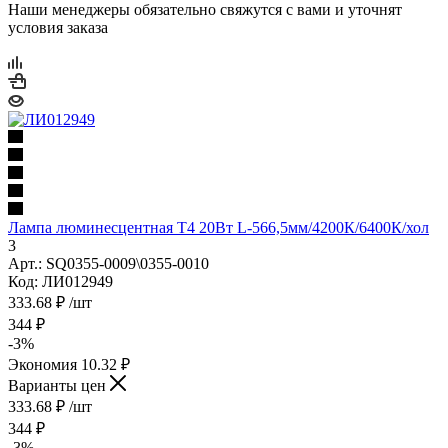
Наши менеджеры обязательно свяжутся с вами и уточнят
условия заказа
Лампа люминесцентная Т4 20Вт L-566,5мм/4200К/6400К/хол
3
Арт.: SQ0355-0009\0355-0010
Код: ЛИ012949
333.68
₽
/шт
344
₽
-
3
%
Экономия
10.32
₽
Варианты цен
333.68
₽
/шт
344
₽
-
3
%