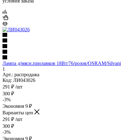
условия заказа
Лампа д/мясн.прилавков 18Вт/76/розов/OSRAM/Silvani
1
Арт.: распродажа
Код: ЛИ043026
291
₽
/шт
300
₽
-
3
%
Экономия
9
₽
Варианты цен
291
₽
/шт
300
₽
-
3
%
Экономия
9
₽