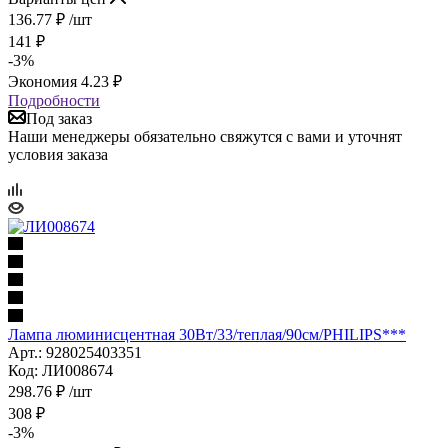
136.77
₽
/шт
141
₽
-
3
%
Экономия
4.23
₽
Подробности
Под заказ
Наши менеджеры обязательно свяжутся с вами и уточнят
условия заказа
Лампа люминисцентная 30Вт/33/теплая/90см/PHILIPS***
Арт.: 928025403351
Код: ЛИ008674
298.76
₽
/шт
308
₽
-
3
%