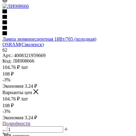
Лампа люминисцентная 18Вт/765 (холодная)
OSRАМ(Смоленск)
62
Арт.: 4008321959669
Код: ЛИ008666
104.76
₽
/шт
108
₽
-
3
%
Экономия
3.24
₽
Варианты цен
104.76
₽
/шт
108
₽
-
3
%
Экономия
3.24
₽
Подробности
В корзину