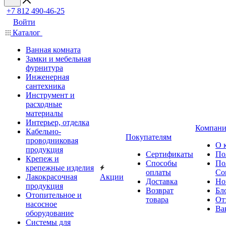
+7 812 490-46-25
Войти
Каталог
Ванная комната
Замки и мебельная
фурнитура
Инженерная
сантехника
Инструмент и
расходные
материалы
Интерьер, отделка
Компани
Кабельно-
Покупателям
проводниковая
О 
продукция
Сертификаты
По
Крепеж и
Способы
По
крепежные изделия
оплаты
Со
Лакокрасочная
Акции
Доставка
Но
продукция
Возврат
Бл
Отопительное и
товара
От
насосное
Ва
оборудование
Системы для