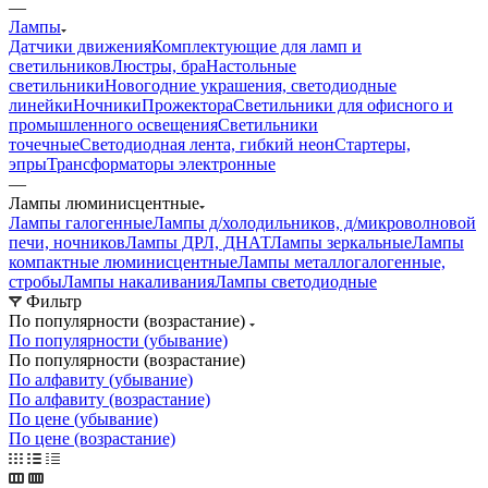
—
Лампы
Датчики движения
Комплектующие для ламп и
светильников
Люстры, бра
Настольные
светильники
Новогодние украшения, светодиодные
линейки
Ночники
Прожектора
Светильники для офисного и
промышленного освещения
Светильники
точечные
Светодиодная лента, гибкий неон
Стартеры,
эпры
Трансформаторы электронные
—
Лампы люминисцентные
Лампы галогенные
Лампы д/холодильников, д/микроволновой
печи, ночников
Лампы ДРЛ, ДНАТ
Лампы зеркальные
Лампы
компактные люминисцентные
Лампы металлогалогенные,
стробы
Лампы накаливания
Лампы светодиодные
Фильтр
По популярности (возрастание)
По популярности (убывание)
По популярности (возрастание)
По алфавиту (убывание)
По алфавиту (возрастание)
По цене (убывание)
По цене (возрастание)