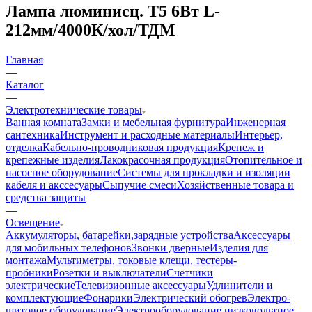
Лампа люминисц. Т5 6Вт L-
212мм/4000К/хол/ТДМ
Главная
—
Каталог
—
Электротехнические товары
Ванная комната
Замки и мебельная фурнитура
Инженерная
сантехника
Инструмент и расходные материалы
Интерьер,
отделка
Кабельно-проводниковая продукция
Крепеж и
крепежные изделия
Лакокрасочная продукция
Отопительное и
насосное оборудование
Системы для прокладки и изоляции
кабеля и акссесуары
Сыпучие смеси
Хозяйственные товара и
средства защиты
—
Освещение
Аккумуляторы, батарейки,зарядные устройства
Аксессуары
для мобильных телефонов
Звонки дверные
Изделия для
монтажа
Мультиметры, токовые клещи, тестеры-
пробники
Розетки и выключатели
Счетчики
электрические
Телевизионные аксессуары
Удлинители и
комплектующие
Фонарики
Электрический обогрев
Электро-
щитовое оборудование
Электрооборудование низковольтное