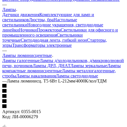
—
Лампы
Датчики движения
Комплектующие для ламп и
светильников
Люстры, бра
Настольные
светильники
Новогодние украшения, светодиодные
линейки
Ночники
Прожектора
Светильники для офисного и
промышленного освещения
Светильники
точечные
Светодиодная лента, гибкий неон
Стартеры,
эпры
Трансформаторы электронные
—
Лампы люминисцентные
Лампы галогенные
Лампы д/холодильников, д/микроволновой
печи, ночников
Лампы ДРЛ, ДНАТ
Лампы зеркальные
Лампы
компактные люминисцентные
Лампы металлогалогенные,
стробы
Лампы накаливания
Лампы светодиодные
—
Лампа люминисц. Т5 6Вт L-212мм/4000К/хол/ТДМ
Артикул:
0355-0015
Код:
ЛИ-00006279