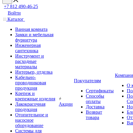
+7 812 490-46-25
Войти
Каталог
Ванная комната
Замки и мебельная
фурнитура
Инженерная
сантехника
Инструмент и
расходные
материалы
Интерьер, отделка
Компани
Кабельно-
Покупателям
проводниковая
О 
продукция
Сертификаты
По
Крепеж и
Способы
По
крепежные изделия
оплаты
Со
Лакокрасочная
Акции
Доставка
Но
продукция
Возврат
Бл
Отопительное и
товара
От
насосное
Ва
оборудование
Системы для